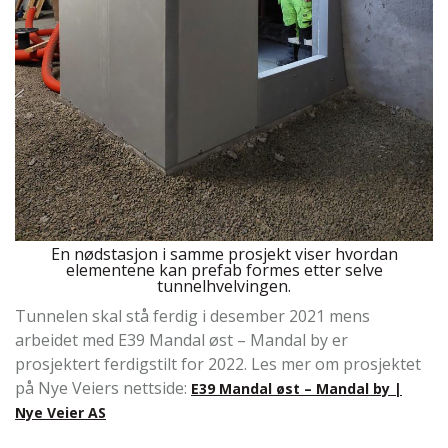
En nødstasjon i samme prosjekt viser hvordan
elementene kan prefab formes etter selve
tunnelhvelvingen.
Tunnelen skal stå ferdig i desember 2021 mens
arbeidet med E39 Mandal øst – Mandal by er
prosjektert ferdigstilt for 2022. Les mer om prosjektet
på Nye Veiers nettside:
E39 Mandal øst – Mandal by |
Nye Veier AS