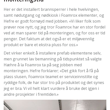
Her er det installert brannsperrer i hele hvelvingen,
samt nødutgang og nødkiosk i Foamrox elementer, og
Hefre er godt fornøyd med jobben. «Vi liker folk som
prøver noe nytt, og jeg tror Foamrox har en stor fordel
ved at man sparer tid på monteringen, og for oss er tid
penger. Det faktum at det også er et miljøvennlig
produkt er bare et ekstra pluss for oss.»
Det virker enkelt å installere prefab elementene selv,
men grunnet lav bemanning på tidspunktet så valgte
Hæhre å la Foamrox ta på seg jobben med
monteringen. Hefre forklarer; «Det gikk fort å få på
plass slusen, Foamrox teamet er serviceinnstilte og
ryddige folk, de har stor tro på produktet og det synes
jeg er bra. Vi vil helt klart vurdere å bruke det igjen i
andre prosjekter i fremtiden.»