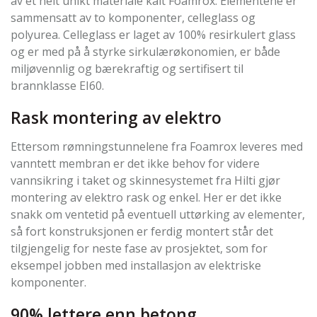
av et helt unikt materiale kalt Foamrox. Elementene er
sammensatt av to komponenter, celleglass og
polyurea. Celleglass er laget av 100% resirkulert glass
og er med på å styrke sirkulærøkonomien, er både
miljøvennlig og bærekraftig og sertifisert til
brannklasse EI60.
Rask montering av elektro
Ettersom rømningstunnelene fra Foamrox leveres med
vanntett membran er det ikke behov for videre
vannsikring i taket og skinnesystemet fra Hilti gjør
montering av elektro rask og enkel. Her er det ikke
snakk om ventetid på eventuell uttørking av elementer,
så fort konstruksjonen er ferdig montert står det
tilgjengelig for neste fase av prosjektet, som for
eksempel jobben med installasjon av elektriske
komponenter.
90% lettere enn betong