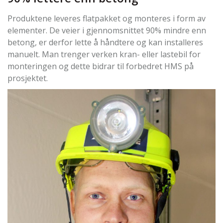
Produktene leveres flatpakket og monteres i form av
elementer. De veier i gjennomsnittet 90% mindre enn
betong, er derfor lette å håndtere og kan installeres
manuelt. Man trenger verken kran- eller lastebil for
monteringen og dette bidrar til forbedret HMS på
prosjektet.