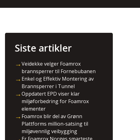
Siste artikler
→
Veidekke velger Foamrox
brannsperrer til Fornebubanen
→
Enkel og Effektiv Montering av
Brannsperrer i Tunnel
→
Oppdatert EPD viser klar
miljøforbedring for Foamrox
elementer
→
Foamrox blir del av Grønn
Plattforms million-satsing til
miljøvennlig veibygging
→
Er Foamrox Norges smarteste