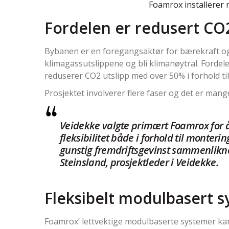
Foamrox installerer
Fordelen er redusert CO2
Bybanen er en foregangsaktør for bærekraft og
klimagassutslippene og bli klimanøytral. Fordel
reduserer CO2 utslipp med over 50% i forhold ti
Prosjektet involverer flere faser og det er mange
Veidekke valgte primært Foamrox for å
fleksibilitet både i forhold til monteri
gunstig fremdriftsgevinst sammenlikn
Steinsland, prosjektleder i Veidekke.
Fleksibelt modulbasert 
Foamrox’ lettvektige modulbaserte systemer kan 