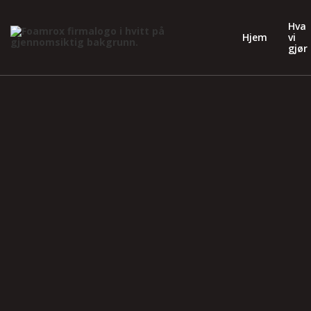
Hva
Hjem
vi
gjør
19.12.2022
Av Glenn
